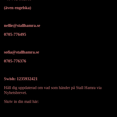
(även engelska)
nellie@stallhamra.se
0705-776495
sofia@stallhamra.se
0705-776376
Swish: 1235932421
Håll dig uppdaterad om vad som händer på Stall Hamra via
Nyhetsbrevet.
Skriv in din mail här: