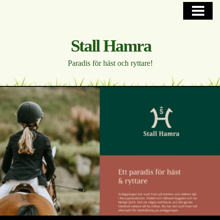
HEM
PÅ GÅNG OCH ANLÄGGNING
Stall Hamra
HORSE HOTEL
Paradis för häst och ryttare!
UPPSTALLNING
WESTERN
FOTOGALLERI
KONTAKTA, HITTA
BLOGG
INTERNT