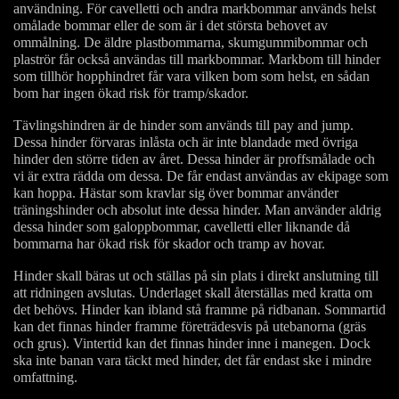
användning. För cavelletti och andra markbommar används helst
omålade bommar eller de som är i det största behovet av
ommålning. De äldre plastbommarna, skumgummibommar och
plaströr får också användas till markbommar. Markbom till hinder
som tillhör hopphindret får vara vilken bom som helst, en sådan
bom har ingen ökad risk för tramp/skador.
Tävlingshindren är de hinder som används till pay and jump.
Dessa hinder förvaras inlåsta och är inte blandade med övriga
hinder den större tiden av året. Dessa hinder är proffsmålade och
vi är extra rädda om dessa. De får endast användas av ekipage som
kan hoppa. Hästar som kravlar sig över bommar använder
träningshinder och absolut inte dessa hinder. Man använder aldrig
dessa hinder som galoppbommar, cavelletti eller liknande då
bommarna har ökad risk för skador och tramp av hovar.
Hinder skall bäras ut och ställas på sin plats i direkt anslutning till
att ridningen avslutas. Underlaget skall återställas med kratta om
det behövs. Hinder kan ibland stå framme på ridbanan. Sommartid
kan det finnas hinder framme företrädesvis på utebanorna (gräs
och grus). Vintertid kan det finnas hinder inne i manegen. Dock
ska inte banan vara täckt med hinder, det får endast ske i mindre
omfattning.