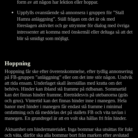
form av att någon har lektion eller hoppar.
Uppfylls ovanstående så annonsera i gruppen för ”Stall
Hamra anläggning”. Ställ frågan om det är ok med
föreslagen aktivitet och ge utrymme för dialog med övriga
intressenter att komma med önskemål eller deltaga så att det
blir så smidigt som möjligt.
Hoppning
Hoppning får ske efter överenskommelse, efter tydlig annonsering
på FB-gruppen ”anläggning” eller om det inte stör någon. Undvik
att rida ensam. Underlaget skall återställas med kratta om det
behövs. Hinder kan ibland stå framme på ridbanan. Sommartid
kan det finnas hinder framme, företrädesvis på utebanorna (gräs
och grus). Vintertid kan det finnas hinder inne i manegen. Hela
banor med hinder i manegen får endast stå framme i minimal
omfattning och då meddelas det på stallets FB och vita tavlan i
manegen. En grundregel är att en volt ska hållas fri från hinder.
Aktsamhet om hindermaterialet. Inga bommar ska utsättas för fukt
och väta, därför ska alla bommar bort från marken efter avslutad