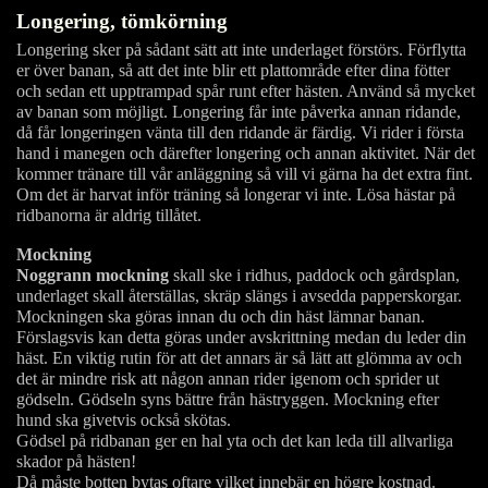
Longering, tömkörning
Longering sker på sådant sätt att inte underlaget förstörs. Förflytta
er över banan, så att det inte blir ett plattområde efter dina fötter
och sedan ett upptrampad spår runt efter hästen. Använd så mycket
av banan som möjligt. Longering får inte påverka annan ridande,
då får longeringen vänta till den ridande är färdig. Vi rider i första
hand i manegen och därefter longering och annan aktivitet. När det
kommer tränare till vår anläggning så vill vi gärna ha det extra fint.
Om det är harvat inför träning så longerar vi inte. Lösa hästar på
ridbanorna är aldrig tillåtet.
Mockning
Noggrann mockning
skall ske i ridhus, paddock och gårdsplan,
underlaget skall återställas, skräp slängs i avsedda papperskorgar.
Mockningen ska göras innan du och din häst lämnar banan.
Förslagsvis kan detta göras under avskrittning medan du leder din
häst. En viktig rutin för att det annars är så lätt att glömma av och
det är mindre risk att någon annan rider igenom och sprider ut
gödseln. Gödseln syns bättre från hästryggen. Mockning efter
hund ska givetvis också skötas.
Gödsel på ridbanan ger en hal yta och det kan leda till allvarliga
skador på hästen!
Då måste botten bytas oftare vilket innebär en högre kostnad.