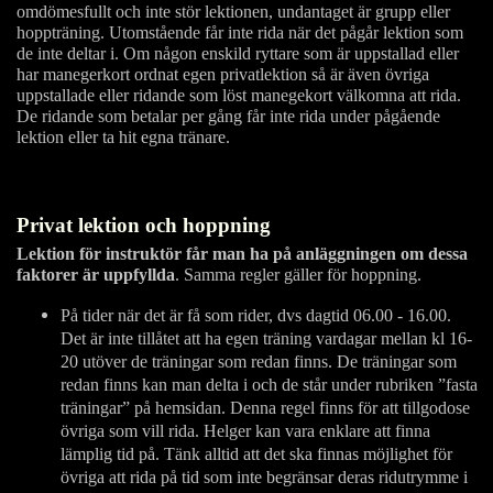
omdömesfullt och inte stör lektionen, undantaget är grupp eller
hoppträning. Utomstående får inte rida när det pågår lektion som
de inte deltar i. Om någon enskild ryttare som är uppstallad eller
har manegerkort ordnat egen privatlektion så är även övriga
uppstallade eller ridande som löst manegekort välkomna att rida.
De ridande som betalar per gång får inte rida under pågående
lektion eller ta hit egna tränare.
Privat lektion och hoppning
Lektion för instruktör får man ha på anläggningen om dessa
faktorer är uppfyllda
. Samma regler gäller för hoppning.
På tider när det är få som rider, dvs dagtid 06.00 - 16.00.
Det är inte tillåtet att ha egen träning vardagar mellan kl 16-
20 utöver de träningar som redan finns. De träningar som
redan finns kan man delta i och de står under rubriken ”fasta
träningar” på hemsidan. Denna regel finns för att tillgodose
övriga som vill rida. Helger kan vara enklare att finna
lämplig tid på. Tänk alltid att det ska finnas möjlighet för
övriga att rida på tid som inte begränsar deras ridutrymme i