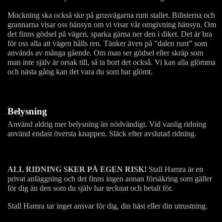
Mockning ska också ske på grusvägarna runt stallet. Bilisterna och
grannarna visar oss hänsyn om vi visar vår omgivning hänsyn. Om
det finns gödsel på vägen, sparka gärna ner den i diket. Det är bra
för oss alla att vägen hålls ren. Tänker även på ”dalen runt” som
används av många gående. Om man ser gödsel eller skräp som
man inte själv är orsak till, så ta bort det också. Vi kan alla glömma
och nästa gång kan det vara du som har glömt.
Belysning
Använd aldrig mer belysning än nödvändigt. Vid vanlig ridning
använd endast översta knappen. Släck efter avslutad ridning.
ALL RIDNING SKER PÅ EGEN RISK!
Stall Hamra är en
privat anläggning och det finns ingen annan försäkring som gäller
för dig än den som du själv har tecknat och betalt för.
Stall Hamra tar inget ansvar för dig, din häst eller din utrustning.