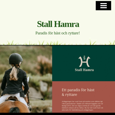
HEM
PÅ GÅNG OCH ANLÄGGNING
Stall Hamra
HORSE HOTEL
Paradis för häst och ryttare!
UPPSTALLNING
WESTERN
FOTOGALLERI
KONTAKTA, HITTA
BLOGG
INTERNT