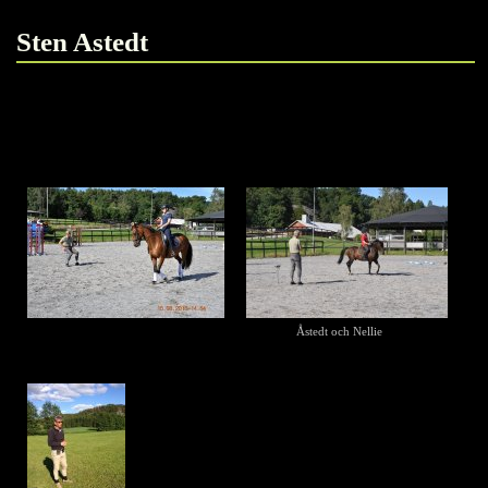
Sten Astedt
Sten Åstedt är uppskattad b-tränare i dressyr, han utbildar både ryttare
och hästar. Sten påminner oss alltid om att vi skall ha en plan ett
ridsystem, det finns ingen mening att rida runt och gissa sig till
lösningar.
Åstedt och Nellie