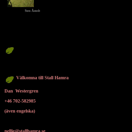
Sten Åstedt
Välkomna till Stall Hamra
Dan Westergren
+46 702-582985
(även engelska)
nellie@stallhamra.se