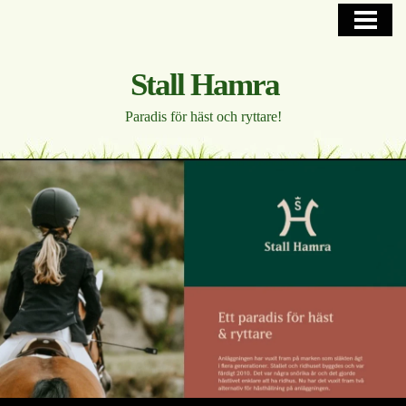
HEM
PÅ GÅNG OCH ANLÄGGNING
Stall Hamra
HORSE HOTEL
Paradis för häst och ryttare!
UPPSTALLNING
WESTERN
FOTOGALLERI
KONTAKTA, HITTA
BLOGG
INTERNT