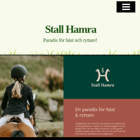
HEM
PÅ GÅNG OCH ANLÄGGNING
Stall Hamra
HORSE HOTEL
Paradis för häst och ryttare!
UPPSTALLNING
WESTERN
FOTOGALLERI
KONTAKTA, HITTA
BLOGG
INTERNT