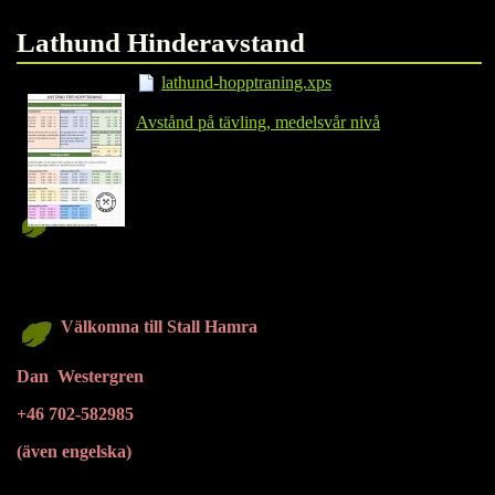
Lathund Hinderavstand
lathund-hopptraning.xps
Avstånd på tävling, medelsvår nivå
Välkomna till Stall Hamra
Dan Westergren
+46 702-582985
(även engelska)