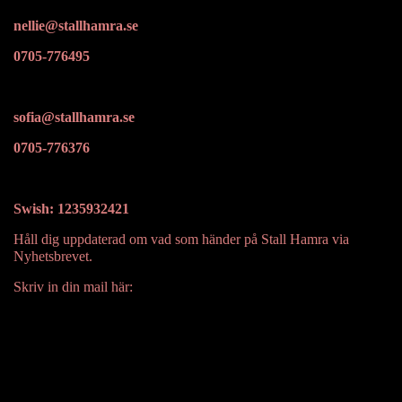
nellie@stallhamra.se
0705-776495
sofia@stallhamra.se
0705-776376
Swish: 1235932421
Håll dig uppdaterad om vad som händer på Stall Hamra via
Nyhetsbrevet.
Skriv in din mail här: