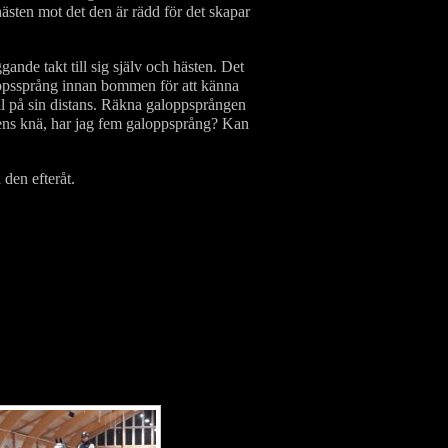
 hästen mot det den är rädd för det skapar
ande takt till sig själv och hästen. Det
oppssprång innan bommen för att känna
ll på sin distans. Räkna galoppsprången
rens knä, har jag fem galoppsprång? Kan
den efteråt.