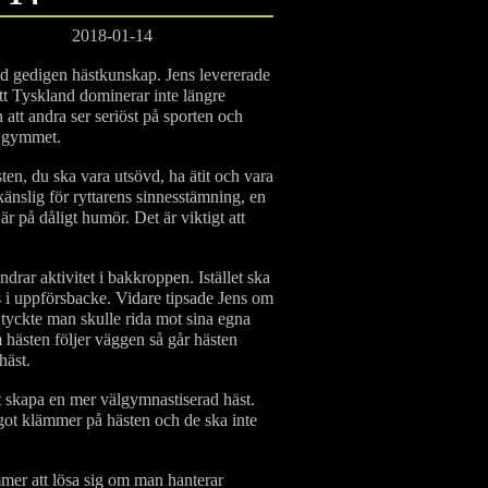
ård 2018-01-14
med gedigen hästkunskap. Jens levererade
tt Tyskland dominerar inte längre
 att andra ser seriöst på sporten och
å gymmet.
ästen, du ska vara utsövd, ha ätit och vara
 känslig för ryttarens sinnesstämning, en
r på dåligt humör. Det är viktigt att
ndrar aktivitet i bakkroppen. Istället ska
s i uppförsbacke. Vidare tipsade Jens om
 tyckte man skulle rida mot sina egna
m hästen följer väggen så går hästen
häst.
t skapa en mer välgymnastiserad häst.
ågot klämmer på hästen och de ska inte
mmer att lösa sig om man hanterar