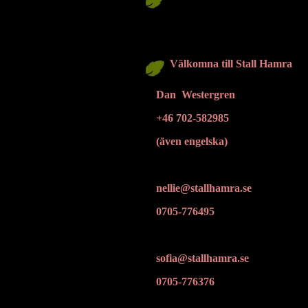
Välkomna till Stall Hamra
Dan Westergren
+46 702-582985
(även engelska)
nellie@stallhamra.se
0705-776495
sofia@stallhamra.se
0705-776376